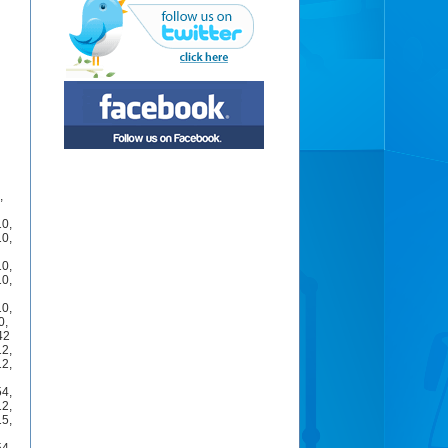
,
10
,
10
,
10
,
10
,
10
,
0
,
42
12
,
12
,
54
,
12
,
15
,