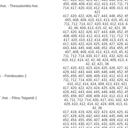
417
,
420
,
422
,
426
,
427
,
443
,
448
,
452
,
4
455
,
408
,
409
,
410
,
412
,
413
,
415
,
711
,
7
Ave. - Thessalonikis Ave.
714
,
417
,
420
,
410
,
412
,
414
,
409
,
413
,
4
421
417
,
420
,
422
,
426
,
427
,
443
,
448
,
452
,
4
455
,
408
,
409
,
410
,
412
,
413
,
415
,
45
,
4
711
,
712
,
714
,
417
,
420
,
410
,
412
,
414
,
4
42
,
46
,
409
,
413
,
415
,
42
,
42
,
421
,
36
417
,
420
,
422
,
426
,
427
,
443
,
448
,
452
,
4
408
,
409
,
410
,
412
,
413
,
415
,
711
,
712
,
7
417
,
420
,
410
,
412
,
414
,
409
,
413
,
415
,
4
417
,
420
,
422
,
424
,
425
,
426
,
427
,
428
,
4
443
,
444
,
445
,
446
,
448
,
452
,
454
,
455
,
4
407
,
408
,
409
,
410
,
412
,
413
,
415
,
45
,
4
711
,
712
,
714
,
430
,
417
,
431
,
432
,
420
,
4
410
,
412
,
414
,
42
,
42
,
46
,
424
,
409
,
413
,
4
42
,
42
,
421
,
36
417
,
420
,
422
,
423
,
424
,
425
,
426
,
427
,
4
429
,
442
,
443
,
444
,
445
,
446
,
448
,
452
,
4
e. - Foinikoudes 2
455
,
456
,
407
,
408
,
409
,
410
,
412
,
413
,
4
711
,
712
,
714
,
430
,
417
,
431
,
432
,
420
,
4
410
,
412
,
414
,
424
,
409
,
413
,
415
,
421
417
,
420
,
422
,
423
,
424
,
425
,
426
,
427
,
4
429
,
442
,
443
,
444
,
445
,
446
,
448
,
452
,
4
455
,
456
,
407
,
408
,
409
,
410
,
412
,
413
,
4
Ave. - Filiou Tsigaridi 1
43
,
711
,
712
,
714
,
430
,
417
,
431
,
432
,
42
429
,
410
,
412
,
414
,
42
,
424
,
409
,
413
,
41
42
,
36
417
,
418
,
419
,
420
,
422
,
423
,
424
,
425
,
4
427
,
428
,
429
,
442
,
443
,
444
,
445
,
446
,
4
452
,
454
,
455
,
456
,
407
,
408
,
409
,
410
,
4
413
,
415
,
430
,
417
,
431
,
432
,
420
,
425
,
4