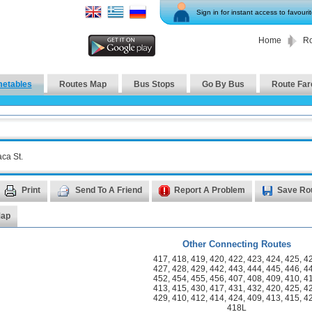
Sign in for instant access to favouri
Home
Ro
metables
Routes Map
Bus Stops
Go By Bus
Route Far
aca St.
Print
Send To A Friend
Report A Problem
Save Ro
Map
Other Connecting Routes
417
,
418
,
419
,
420
,
422
,
423
,
424
,
425
,
4
427
,
428
,
429
,
442
,
443
,
444
,
445
,
446
,
4
452
,
454
,
455
,
456
,
407
,
408
,
409
,
410
,
4
413
,
415
,
430
,
417
,
431
,
432
,
420
,
425
,
4
429
,
410
,
412
,
414
,
424
,
409
,
413
,
415
,
4
418L