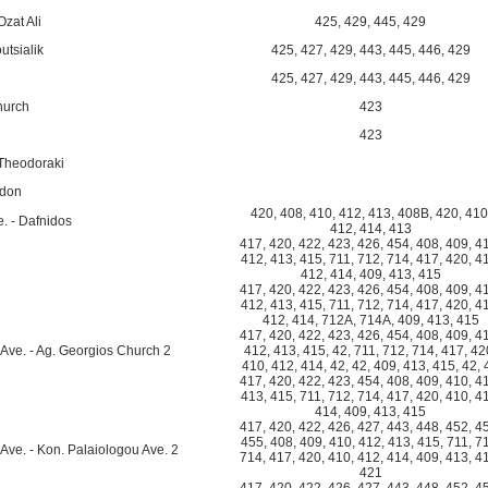
zat Ali
425
,
429
,
445
,
429
tsialik
425
,
427
,
429
,
443
,
445
,
446
,
429
425
,
427
,
429
,
443
,
445
,
446
,
429
hurch
423
423
 Theodoraki
adon
420
,
408
,
410
,
412
,
413
,
408B
,
420
,
410
e. - Dafnidos
412
,
414
,
413
417
,
420
,
422
,
423
,
426
,
454
,
408
,
409
,
4
412
,
413
,
415
,
711
,
712
,
714
,
417
,
420
,
4
412
,
414
,
409
,
413
,
415
417
,
420
,
422
,
423
,
426
,
454
,
408
,
409
,
4
412
,
413
,
415
,
711
,
712
,
714
,
417
,
420
,
4
412
,
414
,
712A
,
714A
,
409
,
413
,
415
417
,
420
,
422
,
423
,
426
,
454
,
408
,
409
,
4
 Ave. - Ag. Georgios Church 2
412
,
413
,
415
,
42
,
711
,
712
,
714
,
417
,
42
410
,
412
,
414
,
42
,
42
,
409
,
413
,
415
,
42
,
417
,
420
,
422
,
423
,
454
,
408
,
409
,
410
,
4
413
,
415
,
711
,
712
,
714
,
417
,
420
,
410
,
4
414
,
409
,
413
,
415
417
,
420
,
422
,
426
,
427
,
443
,
448
,
452
,
4
455
,
408
,
409
,
410
,
412
,
413
,
415
,
711
,
7
Ave. - Kon. Palaiologou Ave. 2
714
,
417
,
420
,
410
,
412
,
414
,
409
,
413
,
4
421