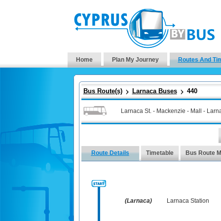
Home
Plan My Journey
Routes And Ti
Bus Route(s)
Larnaca Buses
440
Larnaca St. - Mackenzie - Mall - Larn
Route Details
Timetable
Bus Route 
(Larnaca)
Larnaca Station