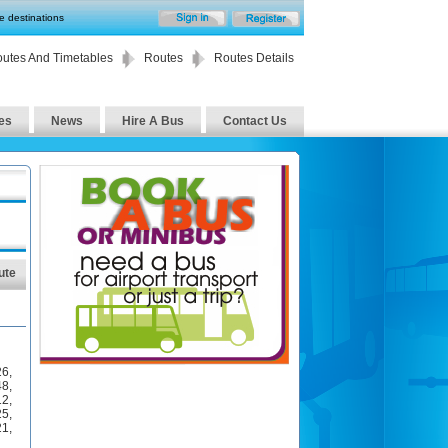
te destinations
utes And Timetables
Routes
Routes Details
es
News
Hire A Bus
Contact Us
ute
26
,
48
,
12
,
25
,
21
,