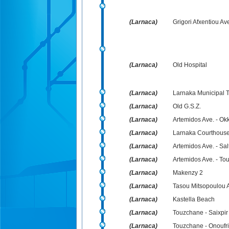
(Larnaca)
Grigori Afxentiou Av
(Larnaca)
Old Hospital
(Larnaca)
Larnaka Municipal T
(Larnaca)
Old G.S.Z.
(Larnaca)
Artemidos Ave. - Ok
(Larnaca)
Larnaka Courthouse
(Larnaca)
Artemidos Ave. - Sal
(Larnaca)
Artemidos Ave. - To
(Larnaca)
Makenzy 2
(Larnaca)
Tasou Mitsopoulou A
(Larnaca)
Kastella Beach
(Larnaca)
Touzchane - Saixpir
(Larnaca)
Touzchane - Onoufrio