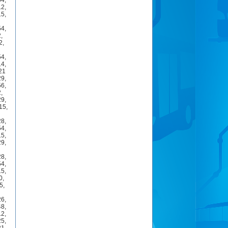
54
,
12
,
15
,
54
,
2
,
2
,
54
,
14
,
21
29
,
56
,
2
,
29
,
15
,
28
,
54
,
15
,
29
,
28
,
54
,
15
,
0
,
5
,
26
,
48
,
12
,
25
,