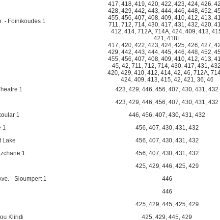
417
,
418
,
419
,
420
,
422
,
423
,
424
,
426
,
4
428
,
429
,
442
,
443
,
444
,
446
,
448
,
452
,
4
455
,
456
,
407
,
408
,
409
,
410
,
412
,
413
,
4
e. - Foinikoudes 1
711
,
712
,
714
,
430
,
417
,
431
,
432
,
420
,
4
412
,
414
,
712A
,
714A
,
424
,
409
,
413
,
41
421
,
418L
417
,
420
,
422
,
423
,
424
,
425
,
426
,
427
,
4
429
,
442
,
443
,
444
,
445
,
446
,
448
,
452
,
4
455
,
456
,
407
,
408
,
409
,
410
,
412
,
413
,
4
45
,
42
,
711
,
712
,
714
,
430
,
417
,
431
,
43
420
,
429
,
410
,
412
,
414
,
42
,
46
,
712A
,
71
424
,
409
,
413
,
415
,
42
,
421
,
36
,
46
heatre 1
423
,
429
,
446
,
456
,
407
,
430
,
431
,
432
423
,
429
,
446
,
456
,
407
,
430
,
431
,
432
koular 1
446
,
456
,
407
,
430
,
431
,
432
 1
456
,
407
,
430
,
431
,
432
t Lake
456
,
407
,
430
,
431
,
432
uzchane 1
456
,
407
,
430
,
431
,
432
425
,
429
,
446
,
425
,
429
ve. - Sioumpert 1
446
446
425
,
429
,
445
,
425
,
429
u Kliridi
425
,
429
,
445
,
429