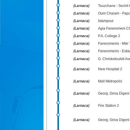
(Larnaca)
Touzchane - Sechit O
(Larnaca)
Oum Charam - Papou
(Larnaca)
Istampoul
(Larnaca)
Agia Faneromeni C
(Larnaca)
P.A. College 2
(Larnaca)
Faneromenis - Miki
(Larnaca)
Faneromenis - Esti
(Larnaca)
G. Christodoulidi Av
(Larnaca)
New Hospital 2
(Larnaca)
Mall Metropolis
(Larnaca)
Georg. Griva Digeni
(Larnaca)
Fire Station 2
(Larnaca)
Georg. Griva Digeni 