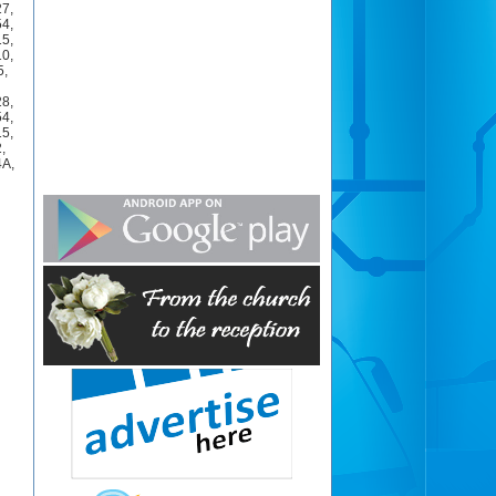
27
,
54
,
15
,
10
,
5
,
28
,
54
,
15
,
2
,
4A
,