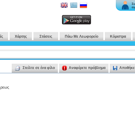
Συ
αγ
ές
Χάρτης
Στάσεις
Πάω Με Λεωφορείο
Κόμιστρα
Στείλτε σε ένα φίλο
Αναφέρετε πρόβλημα
Αποθήκε
άρεως