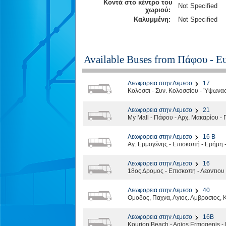
Κοντά στο κέντρο του
Not Specified
χωριού:
Καλυμμένη:
Not Specified
Available Buses from
Πάφου - Ε
Λεωφορεια στην Λεμεσο
17
Κολόσσι - Συν. Κολοσσίου - Ύψωνας
Λεωφορεια στην Λεμεσο
21
My Mall - Πάφου - Αρχ. Μακαρίου - 
Λεωφορεια στην Λεμεσο
16 B
Αγ. Ερμογένης - Επισκοπή - Ερήμη 
Λεωφορεια στην Λεμεσο
16
18ος Δρομος - Επισκοπη - Λεοντιου
Λεωφορεια στην Λεμεσο
40
Ομοδος, Παχνα, Αγιος. Αμβροσιος, 
Λεωφορεια στην Λεμεσο
16B
Kourion Beach - Agios Ermogenis - 