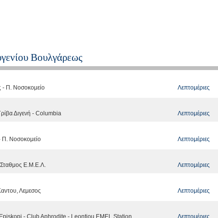
υγενίου Βουλγάρεως
Λεπτομέριες
 - Π. Νοσοκομείο
Λεπτομέριες
Γρίβα Διγενή - Columbia
Λεπτομέριες
- Π. Νοσοκομείο
Λεπτομέριες
 Σταθμος Ε.Μ.Ε.Λ.
Λεπτομέριες
Καντου, Λεμεσος
Λεπτομέριες
Episkopi - Club Aphrodite - Leontiou EMEL Station