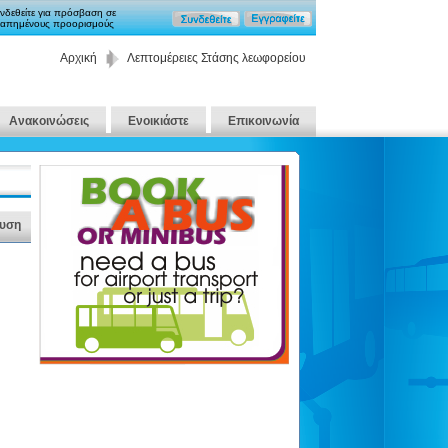
νδεθείτε για πρόσβαση σε
απημένους προορισμούς
Αρχική
Λεπτομέρειες Στάσης λεωφορείου
Ανακοινώσεις
Ενοικιάστε
Επικοινωνία
υση