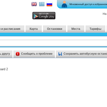
Мгновенный доступ к избранно
На
 и расписания
Карта
Остановки
Места
Тарифы
 другу
Сообщить о проблеме
Сохранить автобусную остан
ard 2