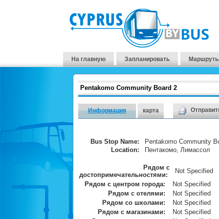
На главную
Запланировать
Маршруты
Pentakomo Community Board 2
Отправить
Информация
карта
Bus Stop Name:
Pentakomo Community Bo
Location:
Пентакомо, Лимассол
Рядом с
Not Specified
достопримечательностями:
Рядом с центром города:
Not Specified
Рядом с отелями:
Not Specified
Рядом со школами:
Not Specified
Рядом с магазинами:
Not Specified