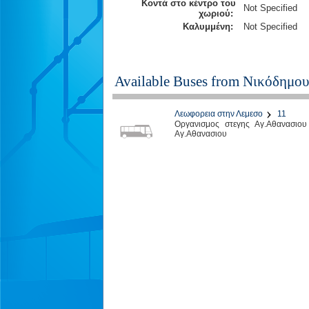
Κοντά στο κέντρο του
Not Specified
χωριού:
Καλυμμένη:
Not Specified
Available Buses from
Νικόδημου
Λεωφορεια στην Λεμεσο
11
Οργανισμος στεγης Αγ.Αθανασιου
Αγ.Αθανασιου