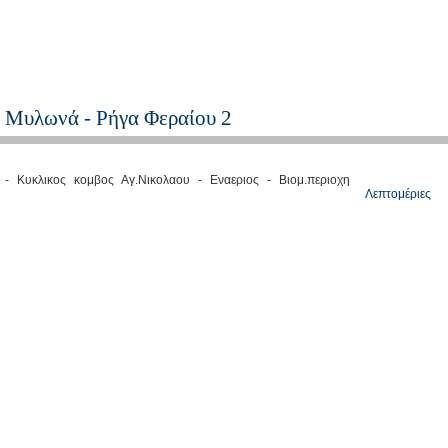
 Μυλωνά - Ρήγα Φεραίου 2
 - Κυκλικος κομβος Αγ.Νικολαου - Εναεριος - Βιομ.περιοχη
Λεπτομέριες