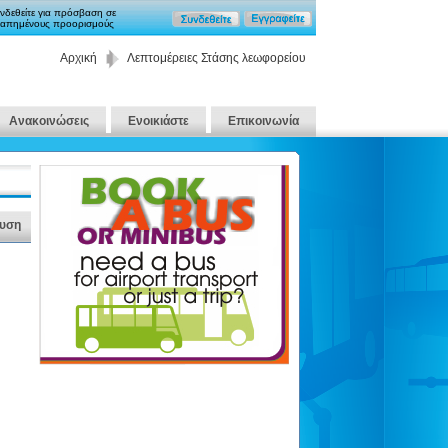
νδεθείτε για πρόσβαση σε
απημένους προορισμούς
Αρχική
Λεπτομέρειες Στάσης λεωφορείου
Ανακοινώσεις
Ενοικιάστε
Επικοινωνία
υση