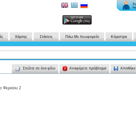
Συ
αγ
ές
Χάρτης
Στάσεις
Πάω Με Λεωφορείο
Κόμιστρα
Στείλτε σε ένα φίλο
Αναφέρετε πρόβλημα
Αποθήκε
α Φεραίου 2