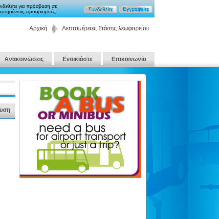
νδεθείτε για πρόσβαση σε
απημένους προορισμούς
Αρχική
Λεπτομέρειες Στάσης λεωφορείου
Ανακοινώσεις
Ενοικιάστε
Επικοινωνία
υση