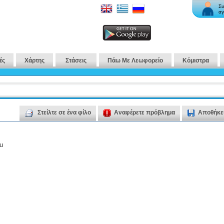
Συ
αγ
ές
Χάρτης
Στάσεις
Πάω Με Λεωφορείο
Κόμιστρα
Στείλτε σε ένα φίλο
Αναφέρετε πρόβλημα
Αποθήκε
u