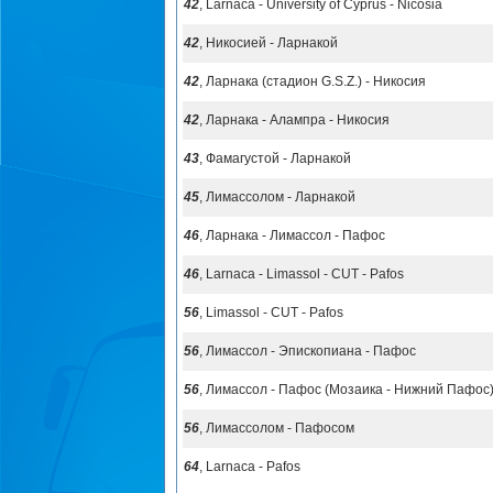
42
, Larnaca - University of Cyprus - Nicosia
42
, Никосией - Ларнакой
42
, Ларнака (стадион G.S.Z.) - Никосия
42
, Ларнака - Алампра - Никосия
43
, Фамагустой - Ларнакой
45
, Лимассолом - Ларнакой
46
, Ларнака - Лимассол - Пафос
46
, Larnaca - Limassol - CUT - Pafos
56
, Limassol - CUT - Pafos
56
, Лимассол - Эпископиана - Пафос
56
, Лимассол - Пафос (Мозаика - Нижний Пафос
56
, Лимассолом - Пафосом
64
, Larnaca - Pafos