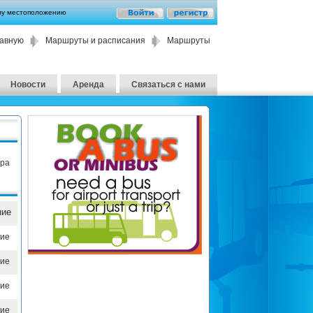
му местоположению
лавную
Маршруты и расписания
Маршруты
Новости
Аренда
Связаться с нами
пра
ние
ие
ие
ие
ие