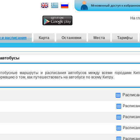
Мгновенный доступ к избранно
На г
 и расписания
Карта
Остановки
Места
Тарифы
 автобусы
втобусные маршруты и расписания автобусов между всеми городами Ки
мацию о том, как путешествовать на автобусе по всему Кипру.
Расписа
Расписан
Расписан
Расписан
Расписан