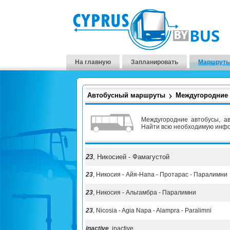
На главную
Запланировать
Маршруты
Автобусный маршруты
Междугородние
Междугородние автобусы, а
Найти всю необходимую инфор
23
, Никосией - Фамагустой
23
, Никосия - Айя-Напа - Протарас - Паралимни
23
, Никосия - Альгамбра - Паралимни
23
, Nicosia - Agia Napa - Alampra - Paralimni
inactive
, inactive