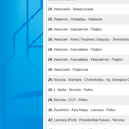
25
, Никосией - Лимассолом
25
, Лемесос - Аламбра - Никосия
26
, Никосия - Хирокития - Пафос
26
, Никосия - Агиос Георгиос Хавузас - Эпископ
26
, Никосия - Альгамбра - Пафос
26
, Никосия - Альгамбра - Оирокития - Пафос
26
, Никосией - Пафосом
26
, Nicosia - Alampra - Choirokoitia - Ag. Georgio
26
, L. Akrita - Nicosia - Pafos
26
, Nicosia - CUT - Pafos
36
, Paralimni - Ayia Napa - Larnaca - Pafos
42
, Larnaca (Port) - Presidential Palace - Nicosia