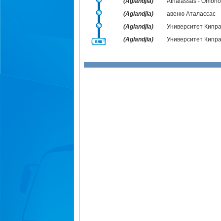
(Aglandjia)
Athalassas - Omono
(Aglandjia)
авеню Аталассас
(Aglandjia)
Университет Кипра
(Aglandjia)
Университет Кипра