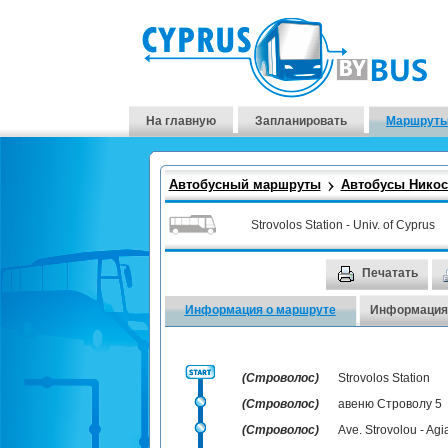
На главную
Запланировать
Маршруты
Автобусный маршруты
Автобусы Нико
Strovolos Station - Univ. of Cyprus
Печатать
Информация о маршруте
Информация 
(Строволос)
Strovolos Station
(Строволос)
авеню Строволу 5
(Строволос)
Ave. Strovolou - Ag