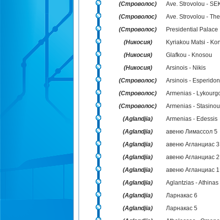
(Строволос)
Ave. Strovolou - SE
(Строволос)
Ave. Strovolou - Th
(Строволос)
Presidential Palace
(Никосия)
Kyriakou Matsi - Ko
(Никосия)
Glafkou - Knosou
(Никосия)
Arsinois - Nikis
(Строволос)
Arsinois - Esperidon
(Строволос)
Armenias - Lykourg
(Строволос)
Armenias - Stasinou
(Aglandjia)
Armenias - Edessis
(Aglandjia)
авеню Лимассол 5
(Aglandjia)
авеню Агланциас 3
(Aglandjia)
авеню Агланциас 2
(Aglandjia)
авеню Агланциас 1
(Aglandjia)
Aglantzias - Athinas
(Aglandjia)
Ларнакас 6
(Aglandjia)
Ларнакас 5