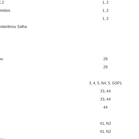
K 2
1
,
2
emidos
1
,
2
1
,
2
nstantinou Satha
ou
28
28
3
,
4
,
5
,
N4
,
5
,
GSP1
33
,
44
33
,
44
44
41
,
N2
41
,
N2