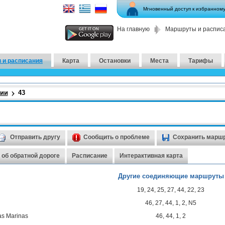
Мгновенный доступ к избранном
На главную
Маршруты и распис
 и расписания
Карта
Остановки
Места
Тарифы
сии
43
Отправить другу
Сообщить о проблеме
Сохранить марш
об обратной дороге
Расписание
Интерактивная карта
Другие соединяющие маршруты
19
,
24
,
25
,
27
,
44
,
22
,
23
46
,
27
,
44
,
1
,
2
,
N5
ias Marinas
46
,
44
,
1
,
2