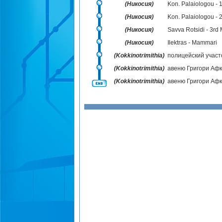
(Никосия)
Kon. Palaiologou - 
(Никосия)
Kon. Palaiologou - 
(Никосия)
Savva Rotsidi - 3rd
(Никосия)
Ilektras - Mammari
(Kokkinotrimithia)
полицейский участ
(Kokkinotrimithia)
авеню Григори Афк
(Kokkinotrimithia)
авеню Григори Афк