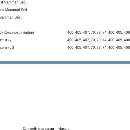
1st Mammari Setl.
2nd Mammari Setl.
 Mammari Setl.
ок Коккинотримифия
400
,
405
,
407
,
70
,
73
,
74
,
400
,
405
,
408
сентиу 1
400
,
405
,
407
,
70
,
73
,
74
,
400
,
405
,
408
сентиу 2
400
,
405
,
407
,
70
,
73
,
74
,
400
,
405
,
408
Следуйте за нами
Фиды