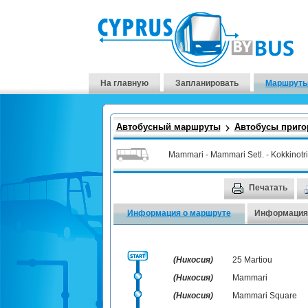
На главную
Запланировать
Маршруты
Автобусный маршруты
Автобусы приго
Mammari - Mammari Setl. - Kokkinotri
Печатать
Информация о маршруте
Информация 
(Никосия)
25 Martiou
(Никосия)
Mammari
(Никосия)
Mammari Square