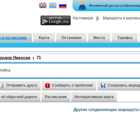
Мгновенный доступ к избранном
На главную
Маршруты и распис
 и расписания
Карта
Остановки
Места
Тарифы
родов Никосии
71
mithia
Отправить другу
Сообщить о проблеме
Сохранить марш
об обратной дороге
Расписание
Интерактивная карта
Другие соединяющие маршруты