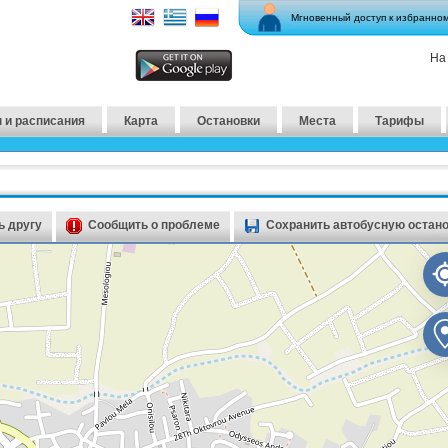
Мгновенный доступ к избранно
На
 и расписания
Карта
Остановки
Места
Тарифы
 другу
Сообщить о проблеме
Сохранить автобусную остан