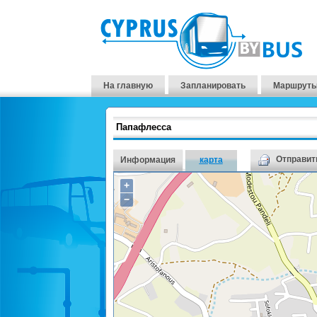
На главную
Запланировать
Маршруты
Папафлесса
Отправить
Информация
карта
+
−