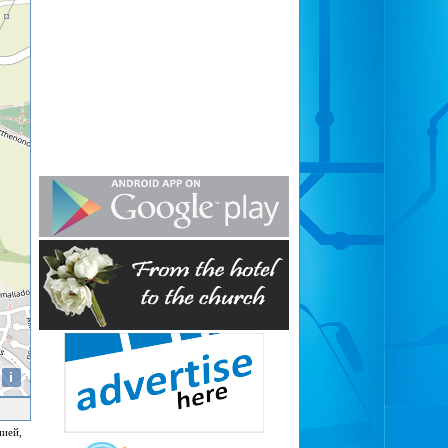
i
нией,