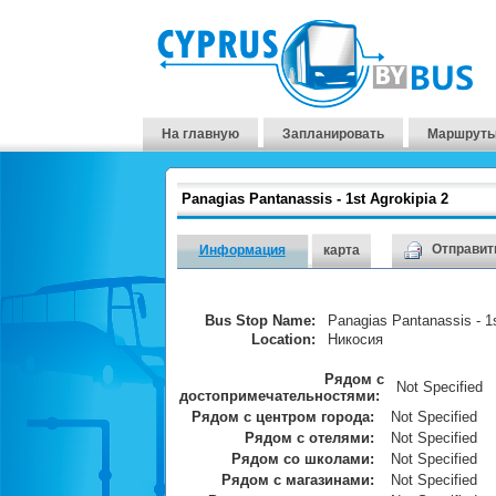
На главную
Запланировать
Маршруты
Panagias Pantanassis - 1st Agrokipia 2
Отправить
Информация
карта
Bus Stop Name:
Panagias Pantanassis - 1s
Location:
Никосия
Рядом с
Not Specified
достопримечательностями:
Рядом с центром города:
Not Specified
Рядом с отелями:
Not Specified
Рядом со школами:
Not Specified
Рядом с магазинами:
Not Specified