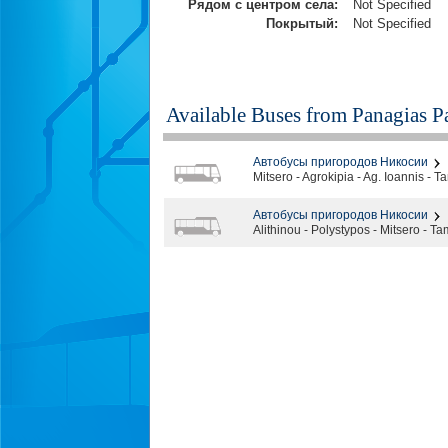
Рядом с центром села:
Not Specified
Покрытый:
Not Specified
Available Buses from
Panagias Pa
Автобусы пригородов Никосии
Mitsero - Agrokipia - Ag. Ioannis - 
Автобусы пригородов Никосии
Alithinou - Polystypos - Mitsero - T