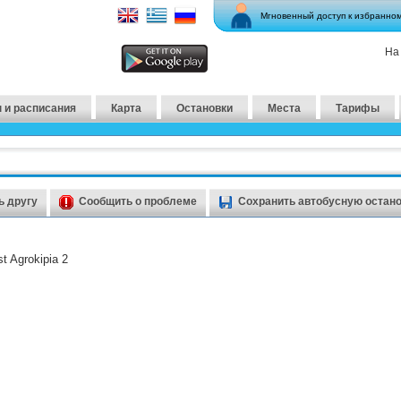
Мгновенный доступ к избранно
На
 и расписания
Карта
Остановки
Места
Тарифы
 другу
Сообщить о проблеме
Сохранить автобусную остан
t Agrokipia 2