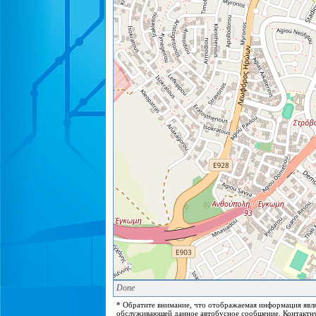
Done
* Обратите внимание, что отображаемая информация явля
обслуживающей данное автобусное сообщение. Контактну