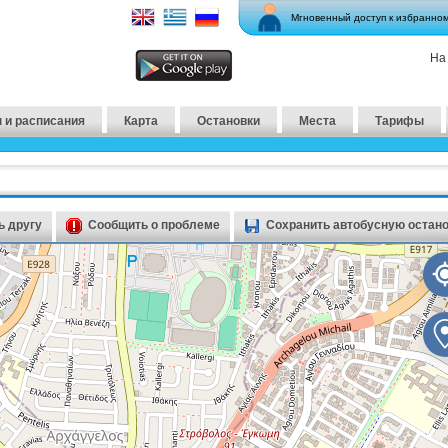
Мгновенный доступ к избранно
На
 и расписания
Карта
Остановки
Места
Тарифы
 другу
Сообщить о проблеме
Сохранить автобусную остан