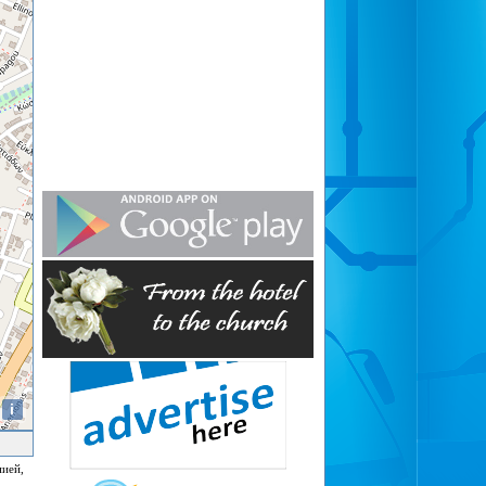
i
нией,