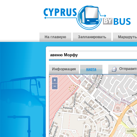
На главную
Запланировать
Маршруты
авеню Морфу
Отправить
Информация
карта
+
−