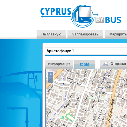
На главную
Запланировать
Маршруты
Аристофанус 1
Отправить
Информация
карта
+
−