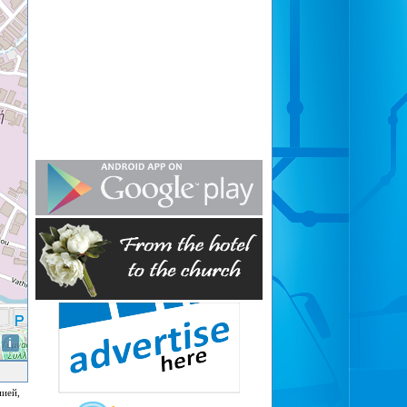
i
нией,