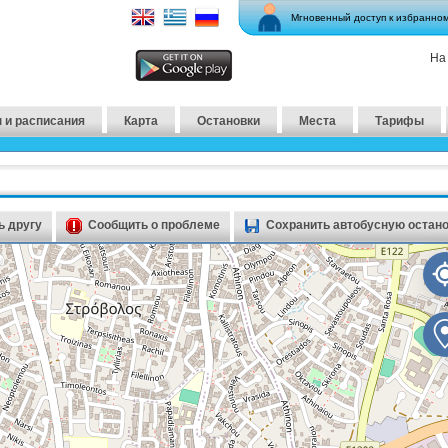
Мгновенный доступ к избранно
На
 и расписания
Карта
Остановки
Места
Тарифы
 другу
Сообщить о проблеме
Сохранить автобусную остан