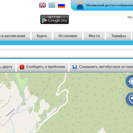
Мгновенный доступ к избранно
На
 и расписания
Карта
Остановки
Места
Тарифы
 другу
Сообщить о проблеме
Сохранить автобусную остан