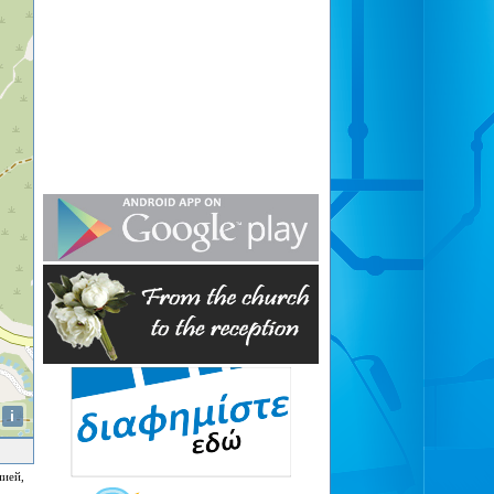
i
нией,