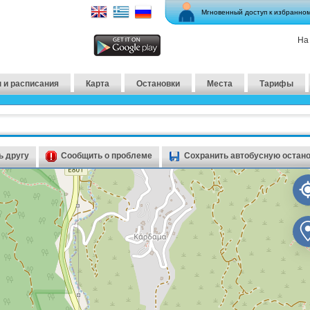
Мгновенный доступ к избранно
На
 и расписания
Карта
Остановки
Места
Тарифы
 другу
Сообщить о проблеме
Сохранить автобусную остан