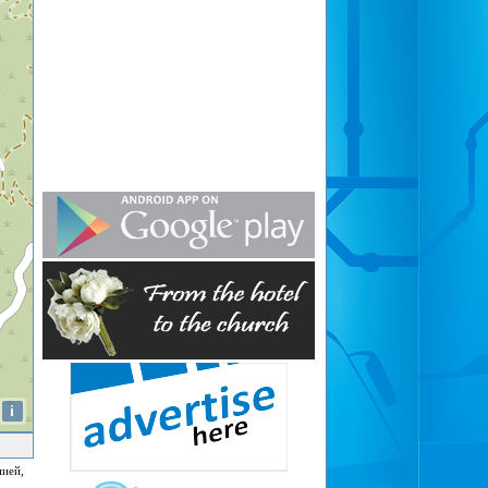
i
нией,