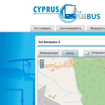
На главную
Запланировать
Маршруты
1st Amiantos 2
Отправить
Информация
карта
+
−