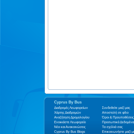
Cyprus By Bus
Διαδρομές Λεωφορείων
Συνδεθείτε μαζί μας
Xάρτης Διαδρομών
Αποστολή σε φίλο
Αναζήτηση Δρομολογίου
Όροι & Προυποθέσεις
Ενοικιάστε Λεωφορείο
Προσωπικά Δεδομένα
Νέα και Ανακοινώσεις
Τα σχόλιά σας
Cyprus By Bus Blogs
Επικοινωνήστε μαζί μ