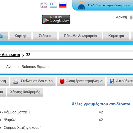
Συνδεθείτε για πρόσβαση σε αγ
Αρχική
ές
Χάρτης
Στάσεις
Πάω Με Λεωφορείο
Κόμιστρα
ν Λευκωσια
32
inou Avenue - Solomos Square
ωση
Στείλτε σε ένα φίλο
Αναφέρετε πρόβλημα
Αποθήκε
μα
Χάρτης διαδρομής
Άλλες γραμμές που συνδέονται
υ - Κόμβος Σοπάζ 1
42
υ - Ψαρών
42
υ - Σπύρου Χατζηγιακουμή