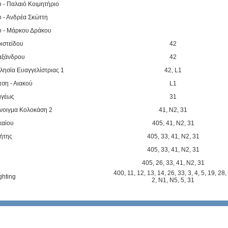
 - Παλαιό Κοιμητήριο
υ - Ανδρέα Σκώττη
υ - Μάρκου Δράκου
ιστείδου
42
αξάνδρου
42
λησία Ευαγγελίστριας 1
42
,
L1
ση - Αιακού
L1
ιγέως
31
Άνοιγμα Κολοκάση 2
41
,
N2
,
31
καίου
405
,
41
,
N2
,
31
ρήτης
405
,
33
,
41
,
N2
,
31
405
,
33
,
41
,
N2
,
31
405
,
26
,
33
,
41
,
N2
,
31
400
,
11
,
12
,
13
,
14
,
26
,
33
,
3
,
4
,
5
,
19
,
28
,
ghting
2
,
N1
,
N5
,
5
,
31