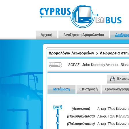
Αρχική
Αναζήτηση Δρομολογίου
Διαδρομ
Δρομολόγια Λεωφορείων
Λεωφορεια στη
SOPAZ - John Kennedy Avenue - Stas
Εκτύπ
Μετάβαση
Επιστροφή
Χρονοδιάγραμ
(Λευκωσια)
Λεωφ. Τζων Κέννεντ
(Παλουριώτισσα)
Λεωφ. Τζων Κέννεντ
(Παλουριώτισσα)
Λεωφ. Τζων Κέννεντ