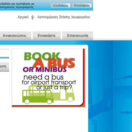
νδεθείτε για πρόσβαση σε
απημένους προορισμούς
Αρχική
Λεπτομέρειες Στάσης λεωφορείου
Ανακοινώσεις
Ενοικιάστε
Επικοινωνία
υση