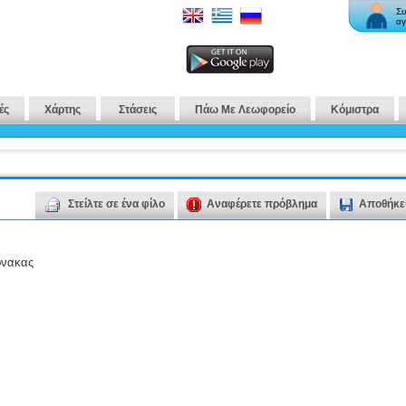
Συ
αγ
ές
Χάρτης
Στάσεις
Πάω Με Λεωφορείο
Κόμιστρα
Στείλτε σε ένα φίλο
Αναφέρετε πρόβλημα
Αποθήκε
ρνακας