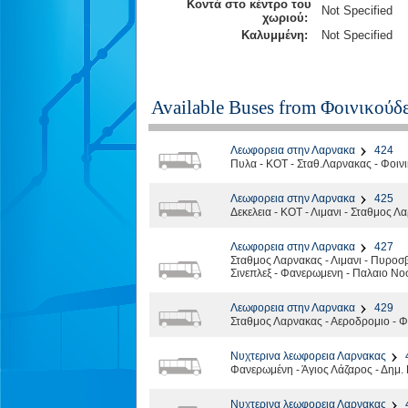
Κοντά στο κέντρο του
Not Specified
χωριού:
Καλυμμένη:
Not Specified
Available Buses from
Φοινικούδ
Λεωφορεια στην Λαρνακα
424
Πυλα - ΚΟΤ - Σταθ.Λαρνακας - Φοιν
Λεωφορεια στην Λαρνακα
425
Δεκελεια - ΚΟΤ - Λιμανι - Σταθμος Λ
Λεωφορεια στην Λαρνακα
427
Σταθμος Λαρνακας - Λιμανι - Πυροσβ
Σινεπλεξ - Φανερωμενη - Παλαιο Νο
Λεωφορεια στην Λαρνακα
429
Σταθμος Λαρνακας - Αεροδρομιο - Φ
Νυχτερινα λεωφορεια Λαρνακας
Φανερωμένη - Άγιος Λάζαρος - Δημ.
Νυχτερινα λεωφορεια Λαρνακας