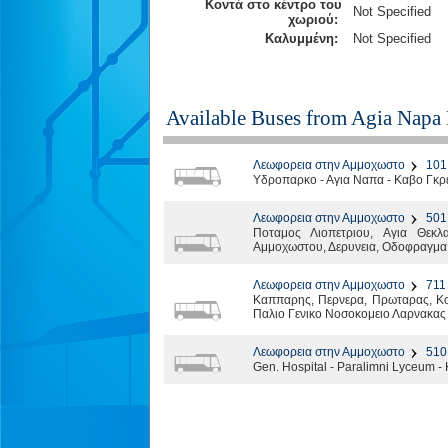
Κοντά στο κέντρο του
Not Specified
χωριού:
Καλυμμένη:
Not Specified
Available Buses from
Agia Napa 
Λεωφορεια στην Αμμοχωστο
101
Υδροπαρκο - Αγια Ναπα - Καβο Γκρε
Λεωφορεια στην Αμμοχωστο
501
Ποταμος Λιοπετριου, Αγια Θεκλ
Αμμοχωστου, Δερυνεια, Οδοφραγμα 
Λεωφορεια στην Αμμοχωστο
711
Καππαρης, Περνερα, Πρωταρας, Κο
Παλιο Γενικο Νοσοκομειο Λαρνακας
Λεωφορεια στην Αμμοχωστο
510
Gen. Hospital - Paralimni Lyceum - 