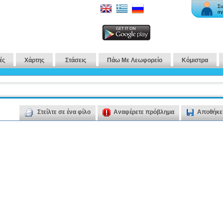
Συ
αγ
ές
Χάρτης
Στάσεις
Πάω Με Λεωφορείο
Κόμιστρα
Στείλτε σε ένα φίλο
Αναφέρετε πρόβλημα
Αποθήκε