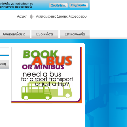
νδεθείτε για πρόσβαση σε
απημένους προορισμούς
Αρχική
Λεπτομέρειες Στάσης λεωφορείου
Ανακοινώσεις
Ενοικιάστε
Επικοινωνία
υση