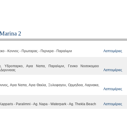
Marina 2
Λεπτομέριες
κο - Κοννος - Πρωταρας - Περνερα - Παραλιμνι
α, Υδροπαρκο, Αγια Ναπα, Παραλιμνι, Γενικο Νοσοκομειο
Λεπτομέριες
Δερυνειας
ννος, Αγια Ναπα, Αγια Θεκλα, Ξυλοφαγου, Ορμηδεια, Λαρνακα,
Λεπτομέριες
Λεπτομέριες
Kapparis - Paralimni - Ag. Napa - Waterpark - Ag. Thekla Beach