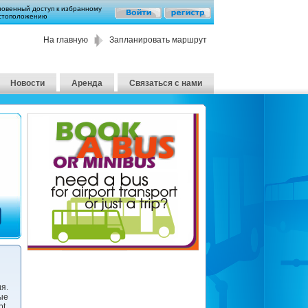
новенный доступ к избранному
стоположению
На главную
Запланировать маршрут
Новости
Аренда
Связаться с нами
я.
ые
t.