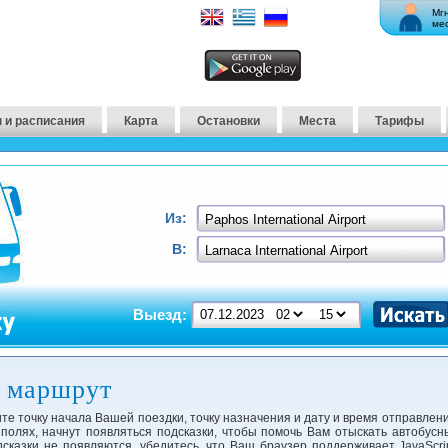
Мг
ме
 и расписания
Карта
Остановки
Места
Тарифы
Из:
В:
Выезд:
​​маршрут
те точку начала Вашей поездки, точку назначения и дату и время отправлени
 полях, начнут появляться подсказки, чтобы помочь Вам отыскать автобусн
сказки не появляются, убедитесь, что Ваш браузер поддерживает JavaScrip