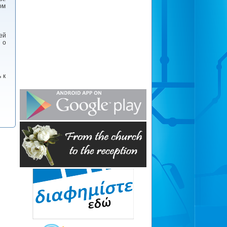
ом
ей
 о
 к