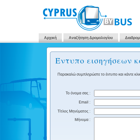
Αρχική
Αναζήτηση Δρομολογίου
Διαδρομ
Έντυπο εισηγήσεων 
Παρακαλώ συμπληρώστε το έντυπο και κάντε κλικ
Το όνομα σας :
Email :
Τίτλος Μηνύματος :
Μήνυμα :