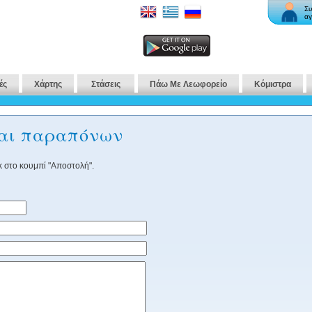
Συ
αγ
ές
Χάρτης
Στάσεις
Πάω Με Λεωφορείο
Κόμιστρα
και παραπόνων
 στο κουμπί "Αποστολή".