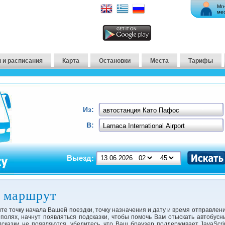
Мг
ме
 и расписания
Карта
Остановки
Места
Тарифы
Из:
В:
Выезд:
​​маршрут
те точку начала Вашей поездки, точку назначения и дату и время отправлени
 полях, начнут появляться подсказки, чтобы помочь Вам отыскать автобусн
сказки не появляются, убедитесь, что Ваш браузер поддерживает JavaScrip