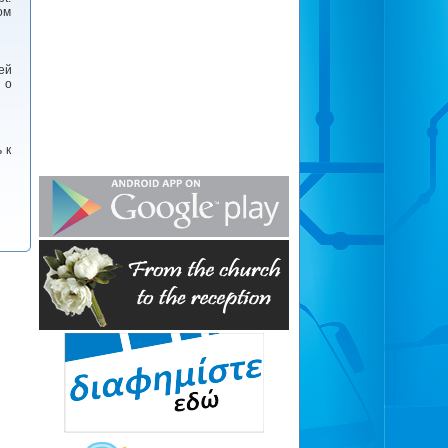
ом
ей
 о
 к