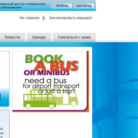
новенный доступ к избранному
стоположению
На главную
Запланировать маршрут
Новости
Аренда
Связаться с нами
я.
ые
t.