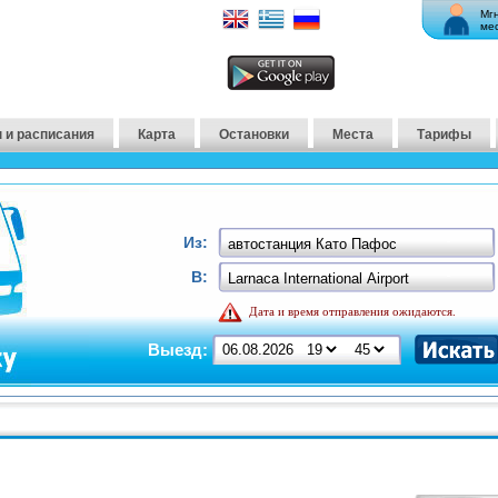
Мг
ме
 и расписания
Карта
Остановки
Места
Тарифы
Из:
В:
Дата и время отправления ожидаются.
Выезд: