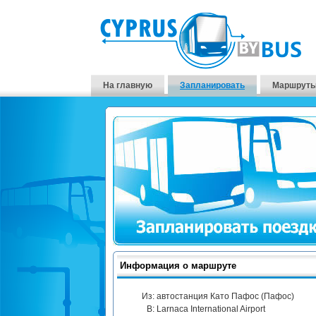
На главную
Запланировать
Маршруты
Информация о маршруте
Из:
автостанция Като Пафос (Пафос)
В:
Larnaca International Airport