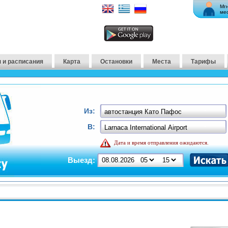
Мг
ме
 и расписания
Карта
Остановки
Места
Тарифы
Из:
В:
Дата и время отправления ожидаются.
Выезд: