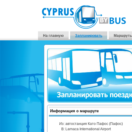
На главную
Запланировать
Маршруты
Информация о маршруте
Из:
автостанция Като Пафос (Пафос)
В:
Larnaca International Airport