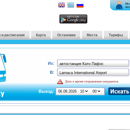
Мг
ме
 и расписания
Карта
Остановки
Места
Тарифы
Из:
В:
Дата и время отправления ожидаются.
Выезд: