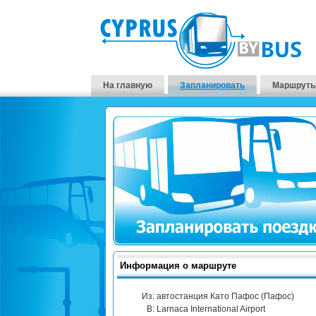
На главную
Запланировать
Маршруты
Информация о маршруте
Из:
автостанция Като Пафос (Пафос)
В:
Larnaca International Airport