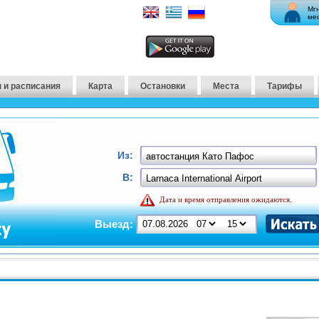
Мг
ме
 и расписания
Карта
Остановки
Места
Тарифы
Из:
В:
Дата и время отправления ожидаются.
Выезд: