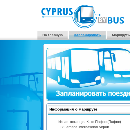
На главную
Запланировать
Маршруты
Информация о маршруте
Из:
автостанция Като Пафос (Пафос)
В:
Larnaca International Airport