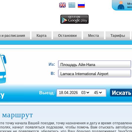
Мг
ме
 и расписания
Карта
Остановки
Места
Тарифы
Из:
В:
Выезд:
​​маршрут
те точку начала Вашей поездки, точку назначения и дату и время отправлени
 полях, начнут появляться подсказки, чтобы помочь Вам отыскать автобусн
сказки не появляются, убедитесь, что Ваш браузер поддерживает JavaScrip