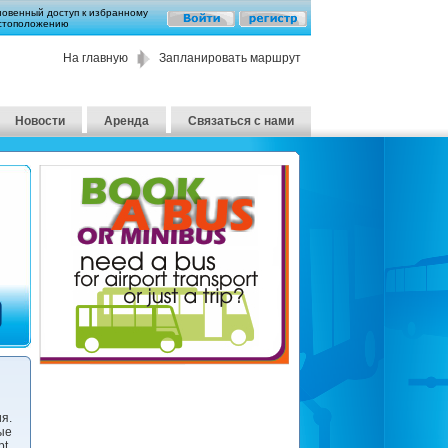
новенный доступ к избранному
стоположению
На главную
Запланировать маршрут
Новости
Аренда
Связаться с нами
я.
ые
t.