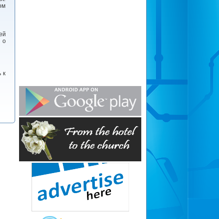
ом
ей
 о
 к