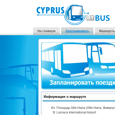
На главную
Запланировать
Маршруты
Информация о маршруте
Из:
Площадь Айя-Напа (Айя-Напа, Фамагус
В:
Larnaca International Airport