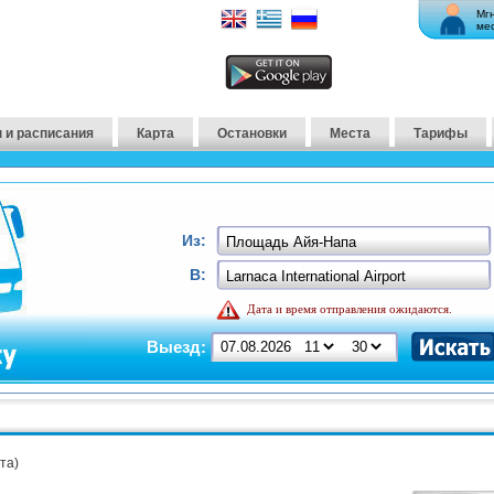
Мг
ме
 и расписания
Карта
Остановки
Места
Тарифы
Из:
В:
Дата и время отправления ожидаются.
Выезд:
та)