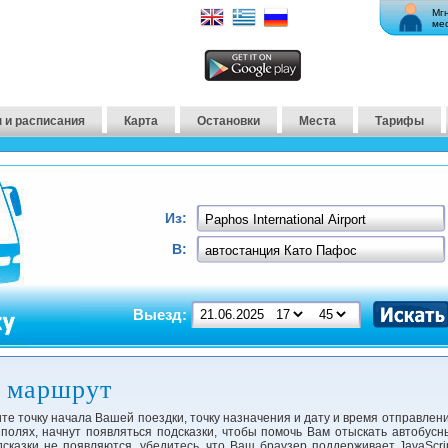
Мг
ме
 и расписания
Карта
Остановки
Места
Тарифы
Из:
В:
Выезд:
​​маршрут
те точку начала Вашей поездки, точку назначения и дату и время отправлени
 полях, начнут появляться подсказки, чтобы помочь Вам отыскать автобусн
сказки не появляются, убедитесь, что Ваш браузер поддерживает JavaScrip