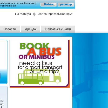
новенный доступ к избранному
стоположению
На главную
Запланировать маршрут
Новости
Аренда
Связаться с нами
я.
ые
t.