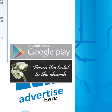
ом
ей
 о
 к