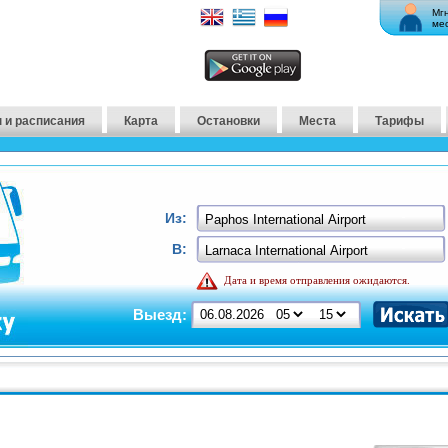
Мг
ме
 и расписания
Карта
Остановки
Места
Тарифы
Из:
В:
Дата и время отправления ожидаются.
Выезд: