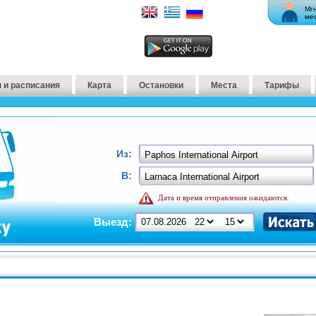
Мг
ме
 и расписания
Карта
Остановки
Места
Тарифы
Из:
В:
Дата и время отправления ожидаются.
Выезд: