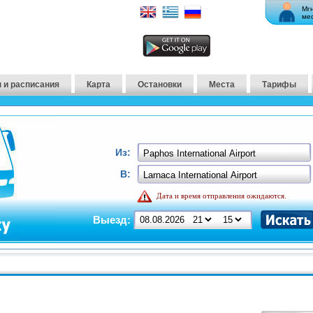
Мг
ме
 и расписания
Карта
Остановки
Места
Тарифы
Из:
В:
Дата и время отправления ожидаются.
Выезд: