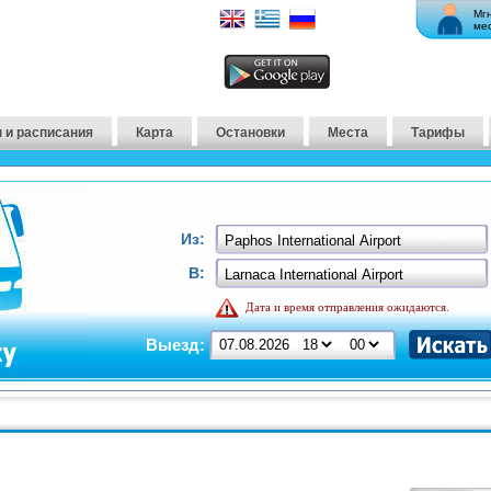
Мг
ме
 и расписания
Карта
Остановки
Места
Тарифы
Из:
В:
Дата и время отправления ожидаются.
Выезд: