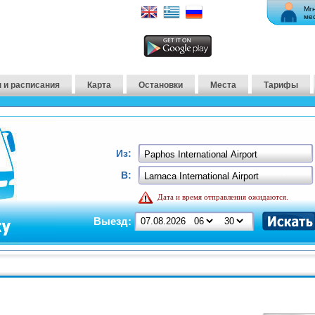
Мг
ме
 и расписания
Карта
Остановки
Места
Тарифы
Из:
В:
Дата и время отправления ожидаются.
Выезд: