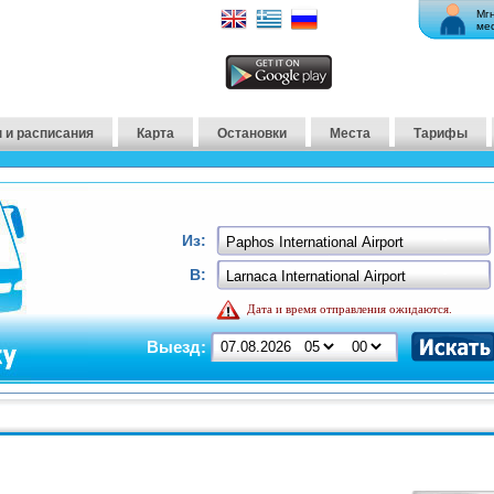
Мг
ме
 и расписания
Карта
Остановки
Места
Тарифы
Из:
В:
Дата и время отправления ожидаются.
Выезд: