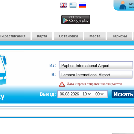
Мг
ме
 и расписания
Карта
Остановки
Места
Тарифы
Из:
В:
Дата и время отправления ожидаются.
Выезд: