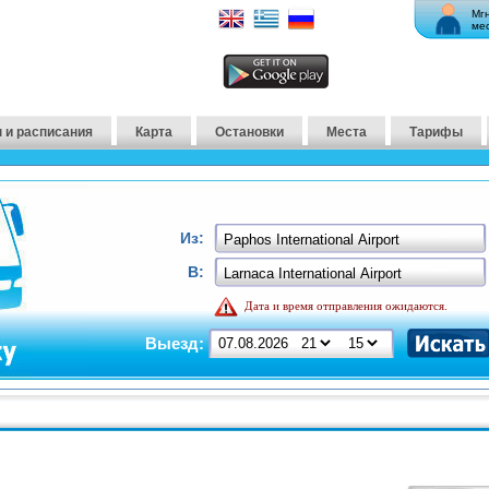
Мг
ме
 и расписания
Карта
Остановки
Места
Тарифы
Из:
В:
Дата и время отправления ожидаются.
Выезд: