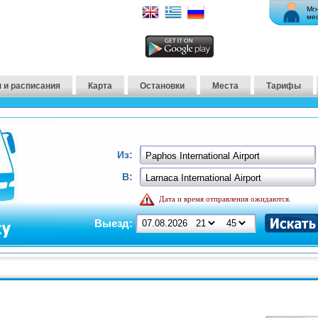
Мг
ме
 и расписания
Карта
Остановки
Места
Тарифы
Из:
В:
Дата и время отправления ожидаются.
Выезд: