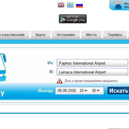
Мг
ме
 и расписания
Карта
Остановки
Места
Тарифы
Из:
В:
Дата и время отправления ожидаются.
Выезд: