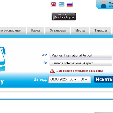
Мг
ме
 и расписания
Карта
Остановки
Места
Тарифы
Из:
В:
Дата и время отправления ожидаются.
Выезд: