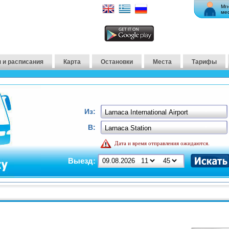
Мг
ме
 и расписания
Карта
Остановки
Места
Тарифы
Из:
В:
Дата и время отправления ожидаются.
Выезд: