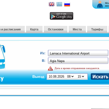
Мг
ме
 и расписания
Карта
Остановки
Места
Тарифы
Из:
В:
Дата и время отправления ожидаются.
Выезд: