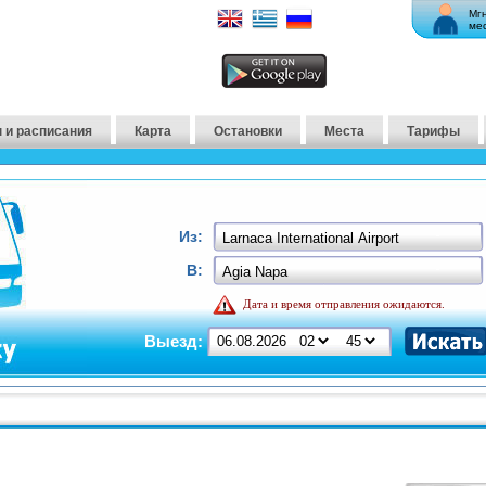
Мг
ме
 и расписания
Карта
Остановки
Места
Тарифы
Из:
В:
Дата и время отправления ожидаются.
Выезд: