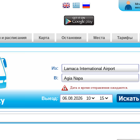
Мг
ме
 и расписания
Карта
Остановки
Места
Тарифы
Из:
В:
Дата и время отправления ожидаются.
Выезд: