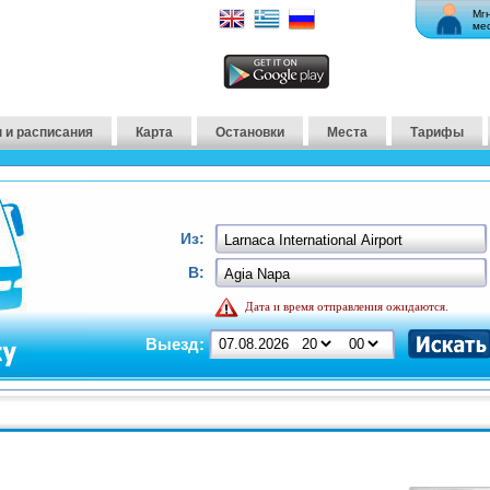
Мг
ме
 и расписания
Карта
Остановки
Места
Тарифы
Из:
В:
Дата и время отправления ожидаются.
Выезд: