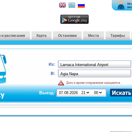
Мг
ме
 и расписания
Карта
Остановки
Места
Тарифы
Из:
В:
Дата и время отправления ожидаются.
Выезд: