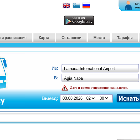
Мг
ме
 и расписания
Карта
Остановки
Места
Тарифы
Из:
В:
Дата и время отправления ожидаются.
Выезд: