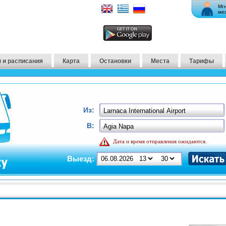
Мг
ме
 и расписания
Карта
Остановки
Места
Тарифы
Из:
В:
Дата и время отправления ожидаются.
Выезд: