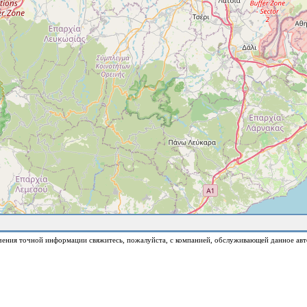
чения точной информации свяжитесь, пожалуйста, с компанией, обслуживающей данное авт