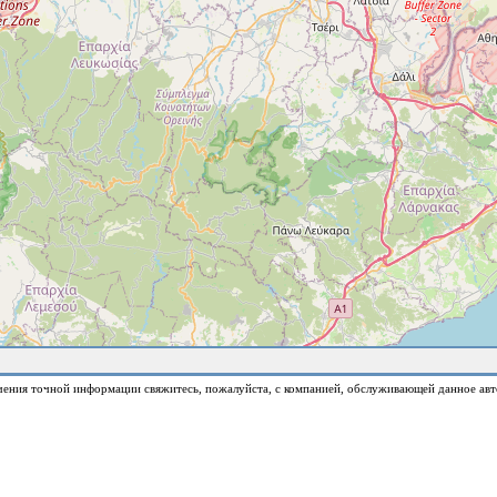
чения точной информации свяжитесь, пожалуйста, с компанией, обслуживающей данное авт