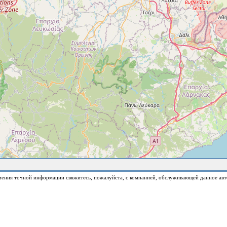
чения точной информации свяжитесь, пожалуйста, с компанией, обслуживающей данное авт