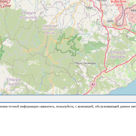
чения точной информации свяжитесь, пожалуйста, с компанией, обслуживающей данное авт